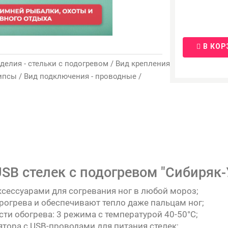
В КОР
изделия - стельки с подогревом / Вид крепления
липсы / Вид подключения - проводные /
SB стелек с подогревом "Сибиряк-
ксессуарами для согревания ног в любой мороз;
огрева и обеспечивают тепло даже пальцам ног;
ти обогрева: 3 режима с температурой 40-50°С;
тора с USB-проводами для питания стелек;