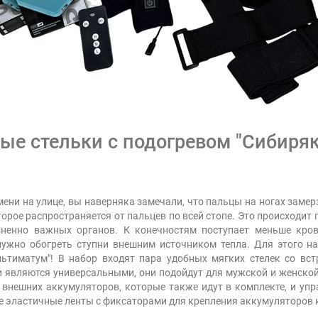
е стельки с подогревом "Сибиряк
ни на улице, вы наверняка замечали, что пальцы на ногах замер
орое распространяется от пальцев по всей стопе. Это происходит 
зненно важных органов. К конечностям поступает меньше кров
нужно обогреть ступни внешним источником тепла. Для этого на
льтиматум"! В набор входят пара удобных мягких стелек со вс
и являются универсальными, они подойдут для мужской и женской
 внешних аккумуляторов, которые также идут в комплекте, и упр
 эластичные ленты с фиксаторами для крепления аккумуляторов к