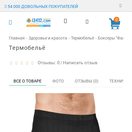
54 000 ДОВОЛЬНЫХ ПОКУПАТЕЛЕЙ
Регистрация
0
Авторизация
Главная
Здоровье и красота
Термобельё
Боксеры "Фантом 
Термобельё
Гарантия
Доставка
Отзывы: 0
Написать отзыв
/
Оплата
ВСЕ О ТОВАРЕ
ФОТО
ОТЗЫВЫ (0)
ТЕХНИЧЕС
Отзывы
О магазине
Заявка на
опт
Контакты