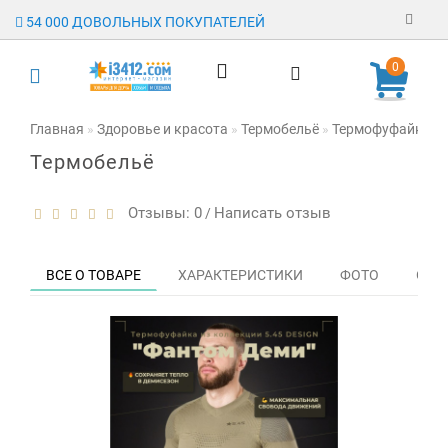
54 000 ДОВОЛЬНЫХ ПОКУПАТЕЛЕЙ
Регистрация
0
Авторизация
Главная
Здоровье и красота
Термобельё
Термофуфайка "Ф
Термобельё
Гарантия
Доставка
Отзывы: 0
Написать отзыв
/
Оплата
ВСЕ О ТОВАРЕ
ХАРАКТЕРИСТИКИ
ФОТО
ОТЗЫ
Отзывы
О магазине
Заявка на
опт
Контакты