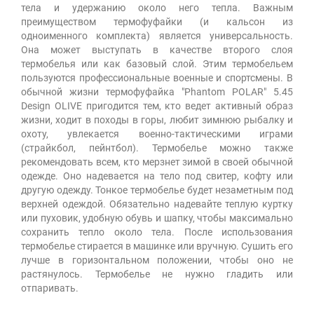
тела и удержанию около него тепла. Важным
преимуществом термофуфайки (и кальсон из
одноименного комплекта) является универсальность.
Она может выступать в качестве второго слоя
термобелья или как базовый слой. Этим термобельем
пользуются профессиональные военные и спортсмены. В
обычной жизни термофуфайка "Phantom POLAR" 5.45
Design OLIVE пригодится тем, кто ведет активный образ
жизни, ходит в походы в горы, любит зимнюю рыбалку и
охоту, увлекается военно-тактическими играми
(страйкбол, пейнтбол). Термобелье можно также
рекомендовать всем, кто мерзнет зимой в своей обычной
одежде. Оно надевается на тело под свитер, кофту или
другую одежду. Тонкое термобелье будет незаметным под
верхней одеждой. Обязательно надевайте теплую куртку
или пуховик, удобную обувь и шапку, чтобы максимально
сохранить тепло около тела. После использования
термобелье стирается в машинке или вручную. Сушить его
лучше в горизонтальном положении, чтобы оно не
растянулось. Термобелье не нужно гладить или
отпаривать.