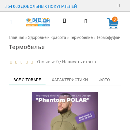
54 000 ДОВОЛЬНЫХ ПОКУПАТЕЛЕЙ
Регистрация
0
Авторизация
Главная
Здоровье и красота
Термобельё
Термофуфайка Pha
Термобельё
Гарантия
Доставка
Отзывы: 0
Написать отзыв
/
Оплата
ВСЕ О ТОВАРЕ
ХАРАКТЕРИСТИКИ
ФОТО
ОТЗЫ
Отзывы
О магазине
Заявка на
опт
Контакты