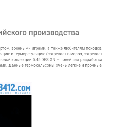
ийского производства
ртом, военными играми, а также любителям походов,
ляцию и терморегуляцию (согревает в мороз, согревает
 новой коллекции 5.45 DESIGN — новейшая разработка
ами. Данные термокальсоны очень легкие и прочные,