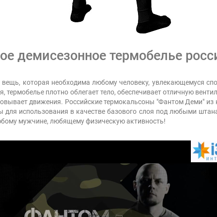
ое демисезонное термобелье росс
а вещь, которая необходима любому человеку, увлекающемуся спо
ья, термобелье плотно облегает тело, обеспечивает отличную венти
ковывает движения. Российские термокальсоны "Фантом Деми" из
ы для использования в качестве базового слоя под любыми штан
любому мужчине, любящему физическую активность!