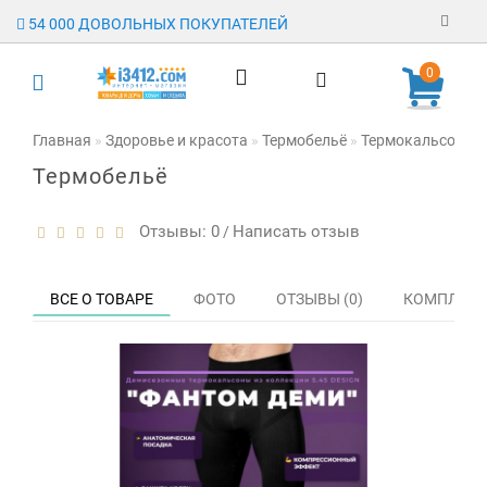
54 000 ДОВОЛЬНЫХ ПОКУПАТЕЛЕЙ
Регистрация
0
Авторизация
Главная
Здоровье и красота
Термобельё
Термокальсоны "
Термобельё
Гарантия
Доставка
Отзывы: 0
Написать отзыв
/
Оплата
ВСЕ О ТОВАРЕ
ФОТО
ОТЗЫВЫ (0)
КОМПЛЕКТ
Отзывы
О магазине
Заявка на
опт
Контакты