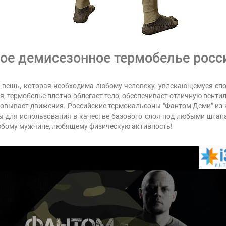
ое демисезонное термобелье росс
а вещь, которая необходима любому человеку, увлекающемуся спо
ья, термобелье плотно облегает тело, обеспечивает отличную венти
ковывает движения. Российские термокальсоны "Фантом Деми" из
ы для использования в качестве базового слоя под любыми штан
любому мужчине, любящему физическую активность!