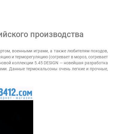
ийского производства
ртом, военными играми, а также любителям походов,
ляцию и терморегуляцию (согревает в мороз, согревает
 новой коллекции 5.45 DESIGN — новейшая разработка
ами. Данные термокальсоны очень легкие и прочные,