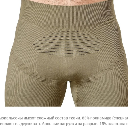
мокальсоны имеют сложный состав ткани. 83% полиамида (специал
зволяют выдерживать большие нагрузки на разрыв. 15% эластана 