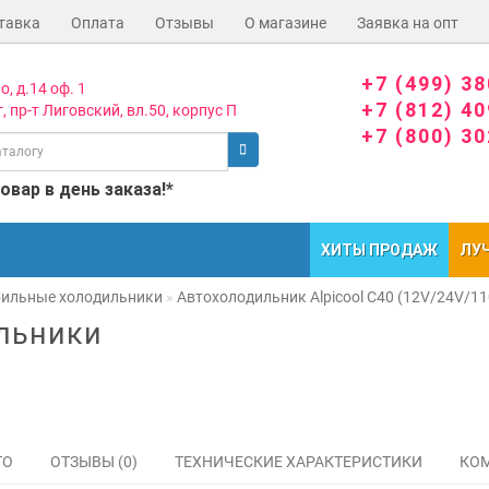
тавка
Оплата
Отзывы
О магазине
Заявка на опт
+7 (499) 3
о, д.14 оф. 1
+7 (812) 4
, пр-т Лиговский, вл.50, корпус П
+7 (800) 3
вар в день заказа!*
ХИТЫ ПРОДАЖ
ЛУ
ильные холодильники
Автохолодильник Alpicool C40 (12V/24V/1
льники
ТО
ОТЗЫВЫ (0)
ТЕХНИЧЕСКИЕ ХАРАКТЕРИСТИКИ
КОМ