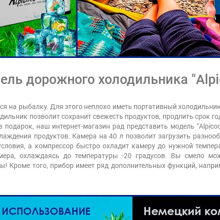
ль дорожного холодильника "Alpic
ся на рыбалку. Для этого неплохо иметь портативный холодильни
дильник позволит сохранит свежесть продуктов, продлить срок го
 подарок, наш интернет-магазин рад представить модель "Alpicoo
лаждения продуктов. Камера на 40 л позволит загрузить разноо
ловия, а компрессор быстро охладит камеру до нужной темпера
ера, охлаждаясь до температуры -20 градусов. Вы смело мож
! Кроме того, прибор имеет ряд дополнительных функций, напри