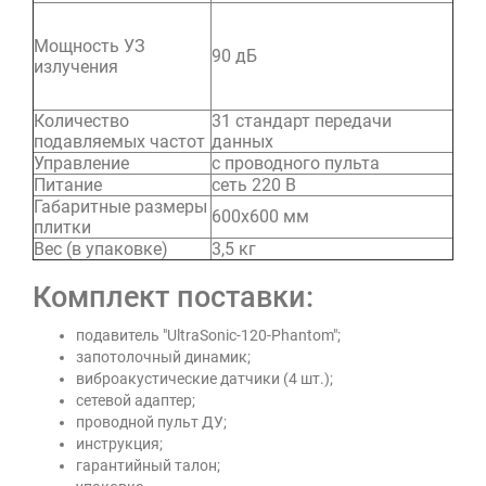
Мощность УЗ
90 дБ
излучения
Количество
31 стандарт передачи
подавляемых частот
данных
Управление
с проводного пульта
Питание
сеть 220 В
Габаритные размеры
600х600 мм
плитки
Вес (в упаковке)
3,5 кг
Комплект поставки:
подавитель "UltraSonic-120-Рhantom";
запотолочный динамик;
виброакустические датчики (4 шт.);
сетевой адаптер;
проводной пульт ДУ;
инструкция;
гарантийный талон;