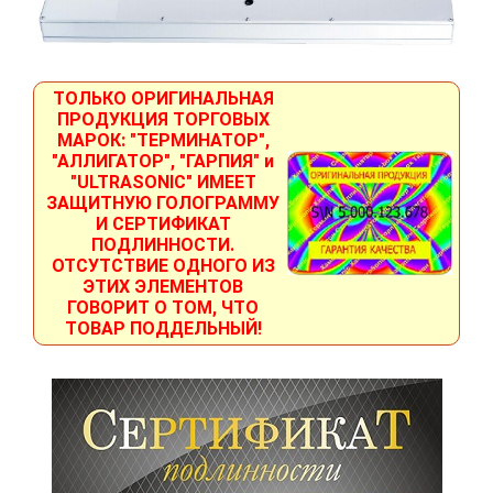
ТОЛЬКО ОРИГИНАЛЬНАЯ
ПРОДУКЦИЯ ТОРГОВЫХ
МАРОК: "ТЕРМИНАТОР",
"АЛЛИГАТОР", "ГАРПИЯ" и
"ULTRASONIC" ИМЕЕТ
ЗАЩИТНУЮ ГОЛОГРАММУ
И СЕРТИФИКАТ
ПОДЛИННОСТИ.
ОТСУТСТВИЕ ОДНОГО ИЗ
ЭТИХ ЭЛЕМЕНТОВ
ГОВОРИТ О ТОМ, ЧТО
ТОВАР ПОДДЕЛЬНЫЙ!