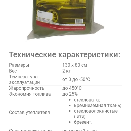
Технические характеристики:
Размеры
130 x 80 см
Вес
2 кг
Температура
от 0 до -50°С
эксплуатации
Жаропрочность
до 450°С
Экономия топлива
до 25%
стекловата;
кремнеземная ткань;
стекловолокнистые
Состав утеплителя
нити;
брезент.
Срок эксплуатации
не менее 2-х лет