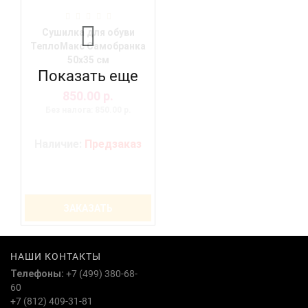
Сушилка для обуви
ТеплоМакс Самобранка
50х35 см
Показать еще
850.00 р.
Без налога: 850.00 р.
Наличие:
Предзаказ
ЗАКАЗАТЬ
НАШИ КОНТАКТЫ
Телефоны:
+7 (499) 380-68-
60
+7 (812) 409-31-81