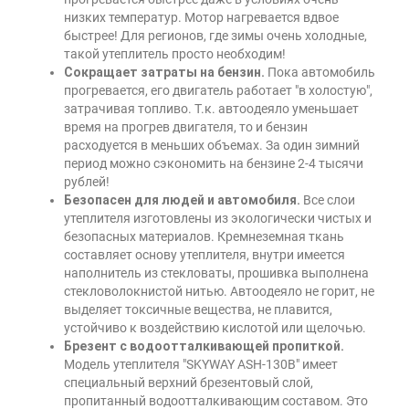
низких температур. Мотор нагревается вдвое
быстрее! Для регионов, где зимы очень холодные,
такой утеплитель просто необходим!
Сокращает затраты на бензин.
Пока автомобиль
прогревается, его двигатель работает "в холостую",
затрачивая топливо. Т.к. автоодеяло уменьшает
время на прогрев двигателя, то и бензин
расходуется в меньших объемах. За один зимний
период можно сэкономить на бензине 2-4 тысячи
рублей!
Безопасен для людей и автомобиля.
Все слои
утеплителя изготовлены из экологически чистых и
безопасных материалов. Кремнеземная ткань
составляет основу утеплителя, внутри имеется
наполнитель из стекловаты, прошивка выполнена
стекловолокнистой нитью. Автоодеяло не горит, не
выделяет токсичные вещества, не плавится,
устойчиво к воздействию кислотой или щелочью.
Брезент с водоотталкивающей пропиткой.
Модель утеплителя
"SKYWAY ASH-130B"
имеет
специальный верхний брезентовый слой,
пропитанный водоотталкивающим составом. Это