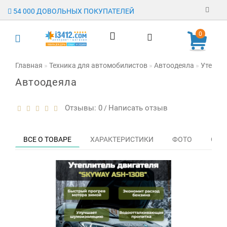
54 000 ДОВОЛЬНЫХ ПОКУПАТЕЛЕЙ
Регистрация
0
Авторизация
Главная
Техника для автомобилистов
Автоодеяла
Утеплит
Автоодеяла
Гарантия
Доставка
Отзывы: 0
Написать отзыв
/
Оплата
ВСЕ О ТОВАРЕ
ХАРАКТЕРИСТИКИ
ФОТО
ОТЗЫ
Отзывы
О магазине
Заявка на
опт
Контакты