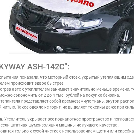
KYWAY ASH-142C":
пытания показали, что моторный отсек, укрытый утепляющим оде
телем происходит вдвое быстрее!
грев авто с утеплителем занимает значительно меньше времени, то
можно сэкономить от 2 до 4 тыс. рублей на покупке бензина.
теплителя представляет собой кремнеземную ткань, внутри распол
нитью. Такое одеяло не горит, не выделяет токсины даже при силь
а.
Утеплитель укрывает все подкапотное пространство и поглощает 
 если штатная шумоизоляция машины не лучшего качества.
одится только к сухой чистке с использованием щетки или скребка