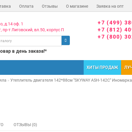
тавка
Оплата
Отзывы
О магазине
Заявка на опт
+7 (499) 3
о, д.14 оф. 1
+7 (812) 4
, пр-т Лиговский, вл.50, корпус П
+7 (800) 3
вар в день заказа!*
ХИТЫ ПРОДАЖ
ЛУ
яла
Утеплитель двигателя 142*88см "SKYWAY ASH-142C" Иномарка
ТО
ОТЗЫВЫ (0)