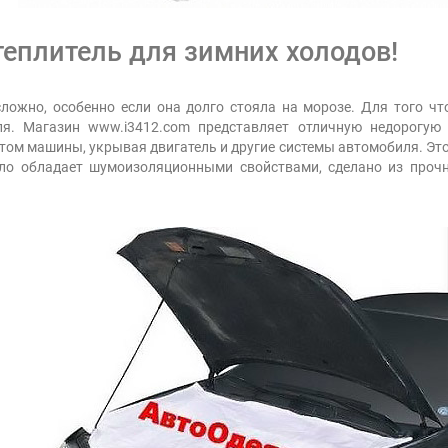
еплитель для зимних холодов!
ложно, особенно если она долго стояла на морозе. Для того чт
ля. Магазин www.i3412.com представляет отличную недорогую
том машины, укрывая двигатель и другие системы автомобиля. Это
яло обладает шумоизоляционными свойствами, сделано из прочн
.