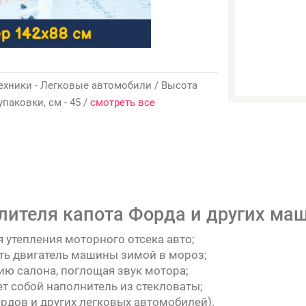
д техники - Легковые автомобили / Высота
 упаковки, см - 45 /
смотреть все
лителя капота Форда и других ма
 утепления моторного отсека авто;
еть двигатель машины зимой в мороз;
ю салона, поглощая звук мотора;
т собой наполнитель из стекловаты;
рдов и других легковых автомобилей).