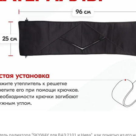
тель радиатора "SKYWAY для ВАЗ 2101 и Нива", как понятно из его н