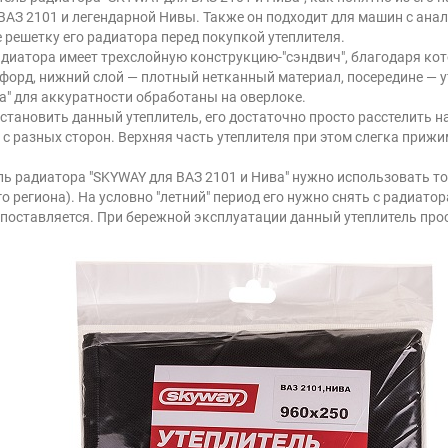
ВАЗ 2101 и легендарной Нивы. Также он подходит для машин с ана
 решетку его радиатора перед покупкой утеплителя.
адиатора имеет трехслойную конструкцию-"сэндвич", благодаря ко
сфорд, нижний слой — плотный нетканный материал, посередине — у
а" для аккуратности обработаны на оверлоке.
становить данный утеплитель, его достаточно просто расстелить 
с разных сторон. Верхняя часть утеплителя при этом слегка приж
ль радиатора "SKYWAY для ВАЗ 2101 и Нива" нужно использовать то
го региона). На условно "летний" период его нужно снять с радиат
 поставляется. При бережной эксплуатации данный утеплитель прос