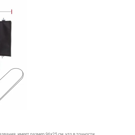
азвания, имеет размер 96х25 см, что в точности