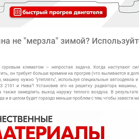
на не "мерзла" зимой? Используй
 с суровым климатом
— непростая задача. Когда наступают си
стить, он требует больше времени на прогрев (что выливается в д
о, машину нужно "утеплять", используя специальные автоодеяла 
З 2101 и Нива"! Установив его на решетку радиатора машины,
 а также
замедлить выход наружу теплого воздуха. В результате
 да и в целом будет гораздо меньше проблем с тем, чтобы завести 