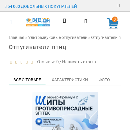
54 000 ДОВОЛЬНЫХ ПОКУПАТЕЛЕЙ
Регистрация
0
Авторизация
Главная
Ультразвуковые отпугиватели
Отпугиватели птиц
Отпугиватели птиц
Гарантия
Доставка
Отзывы: 0
Написать отзыв
/
Оплата
ВСЕ О ТОВАРЕ
ХАРАКТЕРИСТИКИ
ФОТО
ОТЗЫ
Отзывы
О магазине
Заявка на
опт
Контакты