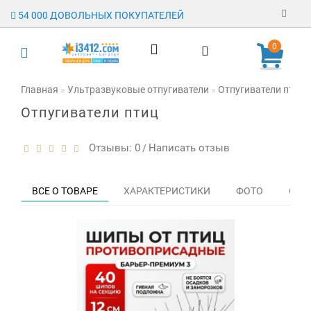
54 000 ДОВОЛЬНЫХ ПОКУПАТЕЛЕЙ
Регистрация
0
Авторизация
Главная
Ультразвуковые отпугиватели
Отпугиватели птиц
Отпугиватели птиц
Гарантия
Доставка
Отзывы: 0
Написать отзыв
/
Оплата
ВСЕ О ТОВАРЕ
ХАРАКТЕРИСТИКИ
ФОТО
ОТЗЫ
Отзывы
О магазине
Заявка на
опт
Контакты