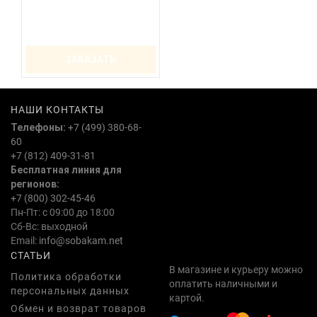
ЗАКАЗАТЬ
НАШИ КОНТАКТЫ
Телефоны:
+7 (499) 380-68-
60
+7 (812) 409-31-81
Бесплатная линия для
регионов:
+7 (800) 302-45-46
Пн-Пт: с 09:00 до 18:00
Сб-Вс: выходной
Email:
info@sobakam.net
СТАТЬИ
В магазине и курьеру можно
Политика обработки
оплатить наличными и
персональных данных
картой.
Обмен и возврат товаров