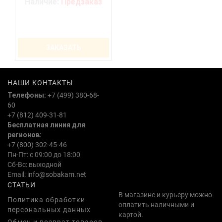
Наличие:
Предзаказ
ЗАКАЗАТЬ
НАШИ КОНТАКТЫ
Телефоны:
+7 (499) 380-68-
60
+7 (812) 409-31-81
Бесплатная линия для
регионов:
+7 (800) 302-45-46
Пн-Пт: с 09:00 до 18:00
Сб-Вс: выходной
Email:
info@sobakam.net
СТАТЬИ
В магазине и курьеру можно
Политика обработки
оплатить наличными и
персональных данных
картой.
Обмен и возврат товаров