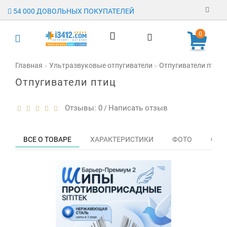
54 000 ДОВОЛЬНЫХ ПОКУПАТЕЛЕЙ
Регистрация
0
Авторизация
Главная
Ультразвуковые отпугиватели
Отпугиватели птиц
Отпугиватели птиц
Гарантия
Доставка
Отзывы: 0
Написать отзыв
/
Оплата
ВСЕ О ТОВАРЕ
ХАРАКТЕРИСТИКИ
ФОТО
ОТЗЫ
Отзывы
О магазине
Заявка на
опт
Контакты