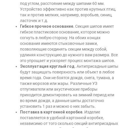
под углом, расстояние между шипами 60 мм.
Устройство эффективно как против крупных птиц,
так и против мелких, например, воробьев, синиц,
ласточек и т.д.
Гибкое прочное основание.
Секция шипов имеет
гибкое пластиковое основание, которое можно
согнуть в любую сторону. На обоих концах
основания имеются стыковочные замки,
позволяющие соединять секции между собой,
удлиняя конструкцию до нужного вам размера. Все
это упрощает и ускоряет процесс монтажа шипов.
Эксплуатация круглый год.
Антиприсадные шипы
будут защищать поверхность или объект в любое
время года. Они не боятся дождя, снега, тумана, а
также морозов или жары. Различные УЗ
отпугиватели или акустические приборы
приходится демонтировать на зимний период или
во время дождя, а данные шипы достаточно
установить 1 раз и можно о них забыть.
Поставка в картонной коробке.
Изделие
поставляется в удобной картонной коробке,
независимо от того сколько секций антиприсадных