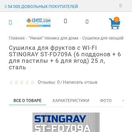
54 000 ДОВОЛЬНЫХ ПОКУПАТЕЛЕЙ
Регистрация
0
Авторизация
Главная
"Умная" техника для дома
Сушилки для овощей, фру
Сушилка для фруктов с WI-FI
Гарантия
STINGRAY ST-FD709A (6 поддонов + 6
для пастилы + 6 для ягод) 25 л,
Доставка
сталь
Оплата
Отзывы: 0
Написать отзыв
/
Отзывы
О магазине
ВСЕ О ТОВАРЕ
ХАРАКТЕРИСТИКИ
ФОТО
ОТЗЫ
Заявка на
опт
Контакты