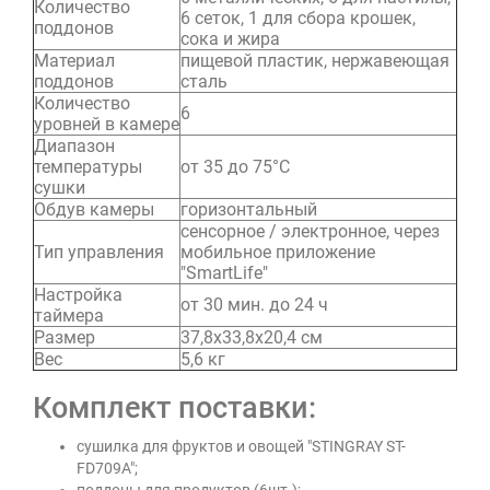
Количество
6 сеток, 1 для сбора крошек,
поддонов
сока и жира
Материал
пищевой пластик, нержавеющая
поддонов
сталь
Количество
6
уровней в камере
Диапазон
температуры
от 35 до 75°С
сушки
Обдув камеры
горизонтальный
сенсорное / электронное, через
Тип управления
мобильное приложение
"SmartLife"
Настройка
от 30 мин. до 24 ч
таймера
Размер
37,8х33,8х20,4 см
Вес
5,6 кг
Комплект поставки:
сушилка для фруктов и овощей "STINGRAY ST-
FD709A";
поддоны для продуктов (6шт.);