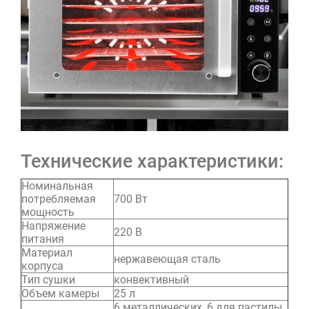
Технические характеристики:
Номинальная
потребляемая
700 Вт
мощность
Напряжение
220 В
питания
Материал
нержавеющая сталь
корпуса
Тип сушки
конвективный
Объем камеры
25 л
6 металлических, 6 для пастилы,