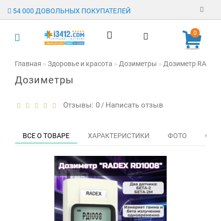
54 000 ДОВОЛЬНЫХ ПОКУПАТЕЛЕЙ
Регистрация
0
Авторизация
Главная
Здоровье и красота
Дозиметры
Дозиметр RADEX
Дозиметры
Гарантия
Доставка
Отзывы: 0
Написать отзыв
/
Оплата
ВСЕ О ТОВАРЕ
ХАРАКТЕРИСТИКИ
ФОТО
ОТЗЫ
Отзывы
О магазине
Заявка на
опт
Контакты