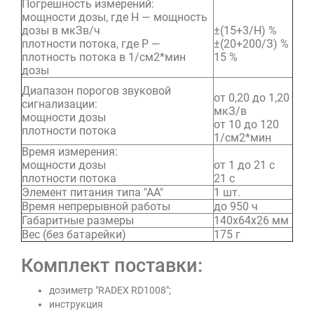
Погрешность измерений:
мощности дозы, где Н — мощность
дозы в мкЗв/ч
±(15+3/Н) %
плотности потока, где Р —
±(20+200/З) %
плотность потока в 1/см2*мин
15 %
дозы
Диапазон порогов звуковой
от 0,20 до 1,20
сигнализации:
мкЗ/в
мощности дозы
от 10 до 120
плотности потока
1/см2*мин
Время измерения:
мощности дозы
от 1 до 21 с
плотности потока
21 с
Элемент питания типа "АА"
1 шт.
Время непрерывной работы
до 950 ч
Габаритные размеры
140x64x26 мм
Вес (без батарейки)
175 г
Комплект поставки:
дозиметр "RADEX RD1008";
инструкция