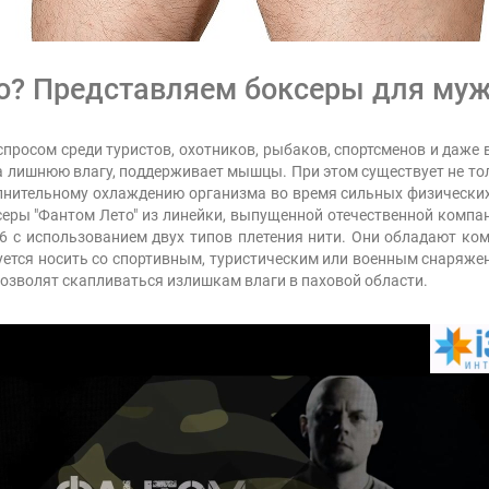
о? Представляем боксеры для муж
спросом среди туристов, охотников, рыбаков, спортсменов и даже
ла лишнюю влагу, поддерживает мышцы. При этом существует не то
лнительному охлаждению организма во время сильных физических 
ры "Фантом Лето" из линейки, выпущенной отечественной компа
.6 с использованием двух типов плетения нити. Они обладают к
уется носить со спортивным, туристическим или военным снаряже
позволят скапливаться излишкам влаги в паховой области.