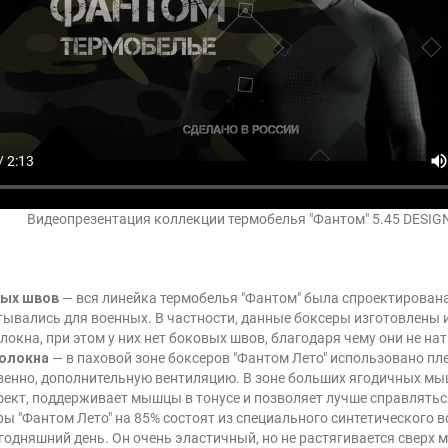
Видеопрезентация коллекции термобелья "Фантом" 5.45 DESIG
вых швов
— вся линейка термобелья "Фантом" была спроектирована
ывались для военных. В частности, данные боксеры изготовлены 
окна, при этом у них нет боковых швов, благодаря чему они не на
волокна
— в паховой зоне боксеров "Фантом Лето" использовано пл
венно, дополнительную вентиляцию. В зоне больших ягодичных мыш
ект, поддерживает мышцы в тонусе и позволяет лучше справлять
ы "Фантом Лето" на 85% состоят из специального синтетического в
годняшний день. Он очень эластичный, но не растягивается сверх