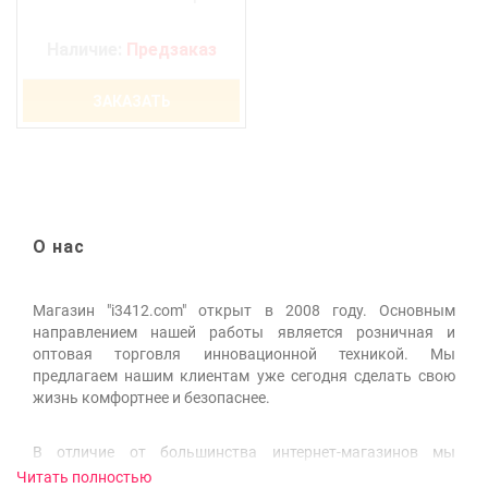
Наличие:
Предзаказ
ЗАКАЗАТЬ
О нас
Магазин "i3412.com" открыт в 2008 году. Основным
направлением нашей работы является розничная и
оптовая торговля инновационной техникой. Мы
предлагаем нашим клиентам уже сегодня сделать свою
жизнь комфортнее и безопаснее.
В отличие от большинства интернет-магазинов мы
ответственно подходим к подбору ассортимента,
Читать полностью