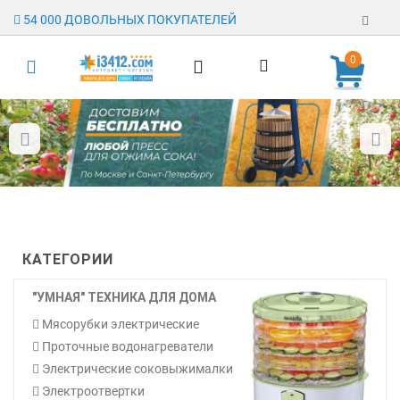
54 000 ДОВОЛЬНЫХ ПОКУПАТЕЛЕЙ
0
Регистрация
Авторизация
Гарантия
Доставка
Оплата
КАТЕГОРИИ
Отзывы
"УМНАЯ" ТЕХНИКА ДЛЯ ДОМА
О магазине
Мясорубки электрические
Заявка на
Проточные водонагреватели
опт
Электрические соковыжималки
Электроотвертки
Контакты