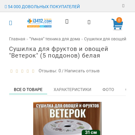
54 000 ДОВОЛЬНЫХ ПОКУПАТЕЛЕЙ
Регистрация
0
Авторизация
Главная
"Умная" техника для дома
Сушилки для овощей, фру
Сушилка для фруктов и овощей
Гарантия
"Ветерок" (5 поддонов) белая
Доставка
Отзывы: 0
Написать отзыв
/
Оплата
Отзывы
ВСЕ О ТОВАРЕ
ХАРАКТЕРИСТИКИ
ФОТО
ОТЗЫ
О магазине
Заявка на
опт
Контакты