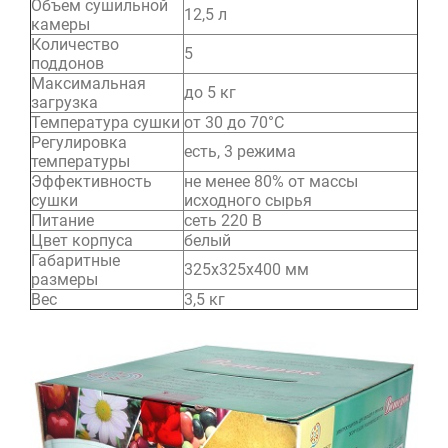
Объем сушильной
12,5 л
камеры
Количество
5
поддонов
Максимальная
до 5 кг
загрузка
Температура сушки
от 30 до 70°C
Регулировка
есть, 3 режима
температуры
Эффективность
не менее 80% от массы
сушки
исходного сырья
Питание
сеть 220 В
Цвет корпуса
белый
Габаритные
325х325х400 мм
размеры
Вес
3,5 кг