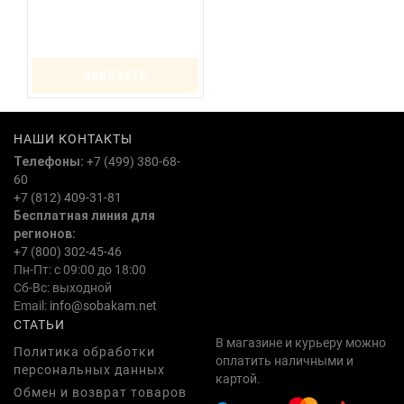
ЗАКАЗАТЬ
НАШИ КОНТАКТЫ
Телефоны:
+7 (499) 380-68-
60
+7 (812) 409-31-81
Бесплатная линия для
регионов:
+7 (800) 302-45-46
Пн-Пт: с 09:00 до 18:00
Сб-Вс: выходной
Email:
info@sobakam.net
СТАТЬИ
В магазине и курьеру можно
Политика обработки
оплатить наличными и
персональных данных
картой.
Обмен и возврат товаров