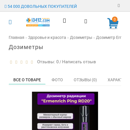
54 000 ДОВОЛЬНЫХ ПОКУПАТЕЛЕЙ
Регистрация
0
Авторизация
Главная
Здоровье и красота
Дозиметры
Дозиметр Ermenri
Дозиметры
Гарантия
Доставка
Отзывы: 0
Написать отзыв
/
Оплата
ВСЕ О ТОВАРЕ
ФОТО
ОТЗЫВЫ (0)
ХАРАКТЕР
Отзывы
О магазине
Заявка на
опт
Контакты