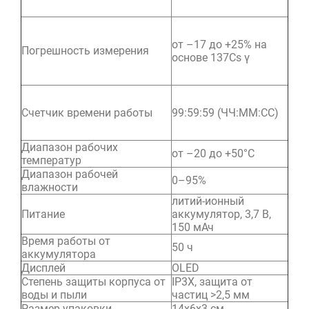
от –17 до +25% на
Погрешность измерения
основе 137Cs γ
Счетчик времени работы
99:59:59 (ЧЧ:ММ:CC)
Диапазон рабочих
от –20 до +50°C
температур
Диапазон рабочей
0–95%
влажности
литий-ионный
Питание
аккумулятор, 3,7 В,
150 мАч
Время работы от
50 ч
аккумулятора
Дисплей
OLED
Степень защиты корпуса от
IP3X, защита от
воды и пыли
частиц >2,5 мм
Размер упаковки
14х6х3 см