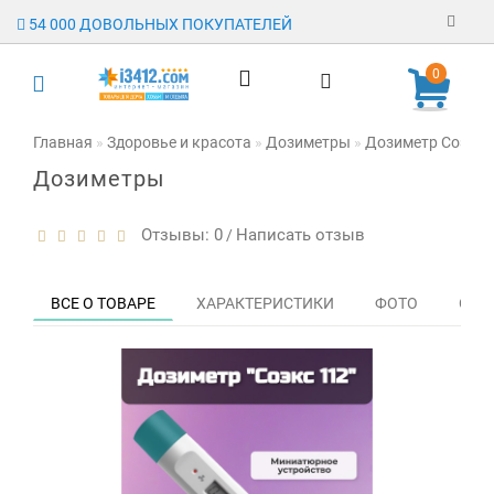
54 000 ДОВОЛЬНЫХ ПОКУПАТЕЛЕЙ
Регистрация
0
Авторизация
Главная
Здоровье и красота
Дозиметры
Дозиметр Соэкс 
Дозиметры
Гарантия
Доставка
Отзывы: 0
Написать отзыв
/
Оплата
ВСЕ О ТОВАРЕ
ХАРАКТЕРИСТИКИ
ФОТО
ОТЗЫ
Отзывы
О магазине
Заявка на
опт
Контакты