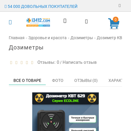
54 000 ДОВОЛЬНЫХ ПОКУПАТЕЛЕЙ
Регистрация
0
Авторизация
Главная
Здоровье и красота
Дозиметры
Дозиметр КВТ EC
Дозиметры
Гарантия
Доставка
Отзывы: 0
Написать отзыв
/
Оплата
ВСЕ О ТОВАРЕ
ФОТО
ОТЗЫВЫ (0)
ХАРАКТЕР
Отзывы
О магазине
Заявка на
опт
Контакты