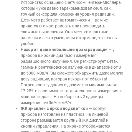
Устройство оснащено счетчиком Гейгера-Мюллера,
который уже давно зарекомендовал себя, как
точный сенсор для измерения уровня радиации.
Дозиметр работает автоматически — вам не
придется его настраивать или производить
сложные вычисления. Он имеет компактные
размеры и легко умещается в кармане, что очень
удобно.
Находит даже небольшие дозы радиации
— у
прибора широкий диапазон измерения
радиационного излучения. Он регистрирует бета-,
гамма- и рентгеновское излучение в диапазоне от 0
до 5000 мЗв/ч. Вы сможете обнаружить даже малую
дозу радиации, которая исходит от объекта!
Погрешность у данного дозиметра минимальная:
17-25% в зависимости от длительности измерения и
мощности дозы. На выбор есть 2 единицы
измерения: мкЗв/ч и мР/ч.
ЖК дисплей с яркой подсветкой
— корпус
прибора изготовлен из пластика, на лицевой
стороне размещается крупный ЖК дисплей и
кнопки управления. На экране отображаются
результаты измерения в числовом значении, а