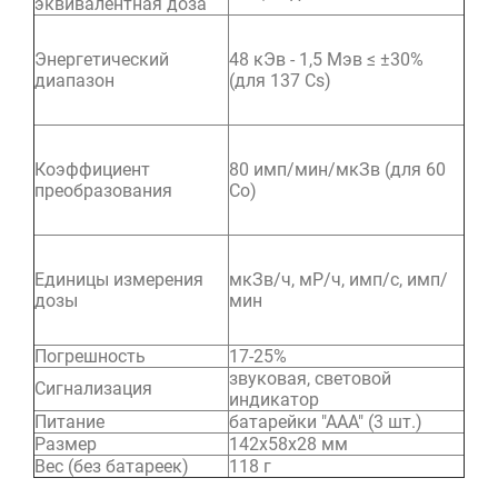
эквивалентная доза
Энергетический
48 кЭв - 1,5 Мэв ≤ ±30%
диапазон
(для 137 Сs)
Коэффициент
80 имп/мин/мкЗв (для 60
преобразования
Со)
Единицы измерения
мкЗв/ч, мР/ч, имп/с, имп/
дозы
мин
Погрешность
17-25%
звуковая, световой
Сигнализация
индикатор
Питание
батарейки "ААА" (3 шт.)
Размер
142х58х28 мм
Вес (без батареек)
118 г